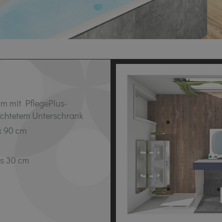
m mit PflegePlus-
chtetem Unterschrank
x 90 cm
ss 30 cm