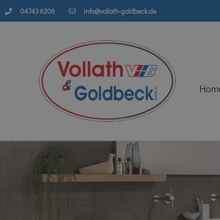
04743 6206
info@vollath-goldbeck.de
Hom