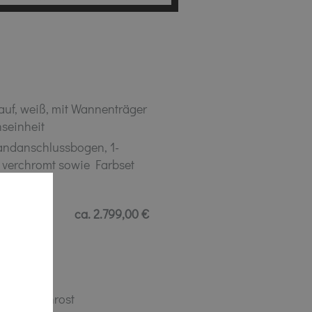
uf, weiß, mit Wannenträger
seinheit
andanschlussbogen, 1-
 verchromt sowie Farbset
ktion
ca. 2.799,00 €
und Designrost