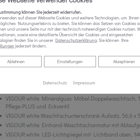
VIGOUR vogue Duschsystem Thermostat mit LED-Kopfbr
Design-Brauseschlauch verchromt und VIGOUR individual
Zustimmung können Sie jederzeit widerrufen.
erwenden auf dieser Webseite Cookies und weitere Technologien, um Ihnen
Handbrause, 12 cm
ögliches Nutzungserlebnis zu bieten. Sie können das Setzen von Cookies 
VIGOUR individual 4.0 Wandbrausehalter eckig, verchro
nen und unsere Seite nur mit den technisch notwendigen Cookies nutzen. W
ationen, sowie eine detaillierte Übersicht der Cookies und eingesetzten
VIGOUR individual 5.0 Pendeltür mit vogue Scharnierdes
ologien finden Sie in unserer
Datenschutzerklärung
. Sie können Ihre
PflegePLUS chrom inkl. Aufmaß und Montage
ellungen
jederzeit ändern.
Ablehnen
Ablehnen
Einstellungen
Akzeptieren
Datenschutz
Impressum
ASCHTISCH-ANLAGE
VIGOUR white Mineralguss Möbel-Doppelwaschtisch, 14
Pflege-PLUS und Eckventil
VIGOUR white Waschtischunterschrank-Aufsatz, 56,6 x 5
VIGOUR white Einhand-Waschtischarmatur mit Ablaufga
VIGOUR white LED-Lichtspiegel mit Lichtband oben, 14