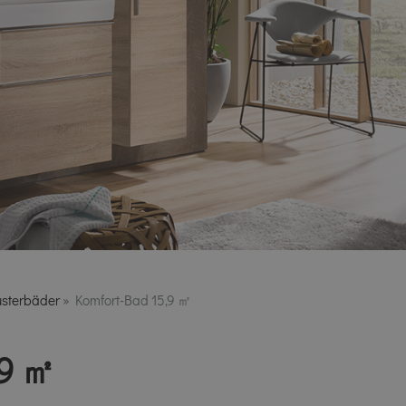
usterbäder
»
Komfort-Bad 15,9 ㎡
,9 ㎡