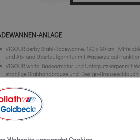
ADEWANNEN-ANLAGE
VIGOUR derby Stahl-Badewanne, 190 x 90 cm, Mittelabla
und Ab- und Überlaufgarnitur mit Wasserzulauf-Funktion
VIGOUR white Badearmatur und Unterputzkörper mit W
strahlige Stabhandbrause und Design-Brauseschlauch,
zu Wannengarnitur für Badewanne mit Wasserzulauffun
USCH-ANLAGE
VIGOUR individual 3.0 Designrinne 100 cm, Edelstahl 
se Webseite verwendet Cookies