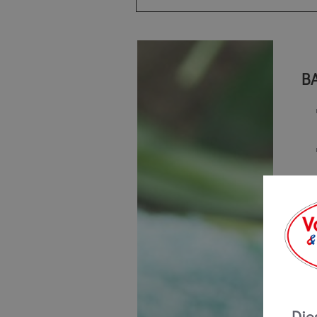
B
D
Die