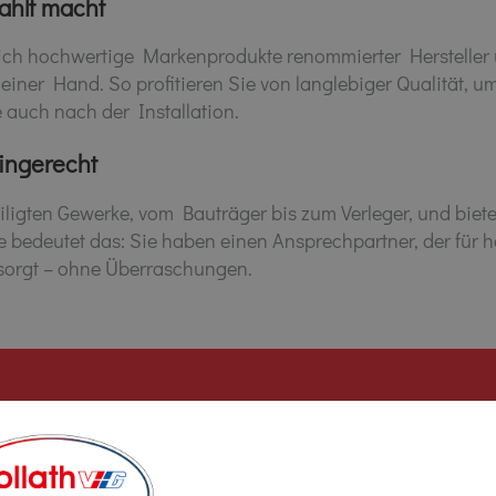
zahlt macht
ich hochwertige Markenprodukte renommierter Hersteller 
einer Hand. So profitieren Sie von langlebiger Qualität, 
auch nach der Installation.
ingerecht
eiligten Gewerke, vom Bauträger bis zum Verleger, und bie
e bedeutet das: Sie haben einen Ansprechpartner, der für 
sorgt – ohne Überraschungen.
in