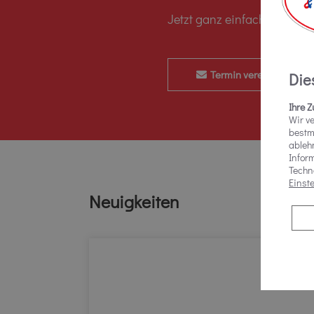
Jetzt ganz einfach und be
Termin vereinbaren
Die
Ihre 
Wir v
bestm
ableh
Inform
Techn
Einst
Neuigkeiten