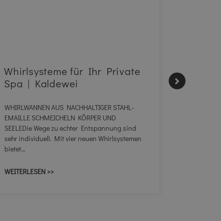
Whirlsysteme für Ihr Private
Gestal
Spa | Kaldewei
Momen
WHIRLWANNEN AUS NACHHALTIGER STAHL-
Stil für 
EMAILLE SCHMEICHELN KÖRPER UND
Familie bi
SEELEDie Wege zu echter Entspannung sind
Waschtisch
sehr individuell. Mit vier neuen Whirlsystemen
unterschie
bietet…
konzipiert 
WEITERLESEN >>
WEITERLES