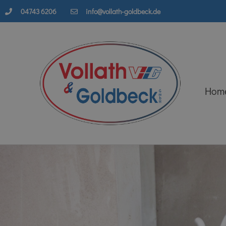
04743 6206
info@vollath-goldbeck.de
Hom