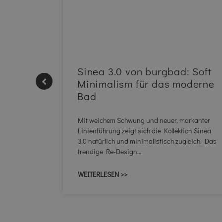
| REHAU
Sinea 3.0 von burgbad: Soft
Minimalism für das moderne
Bad
skomfort
NEO
Mit weichem Schwung und neuer, markanter
ohl zum
Linienführung zeigt sich die Kollektion Sinea
3.0 natürlich und minimalistisch zugleich. Das
trendige Re-Design…
WEITERLESEN >>