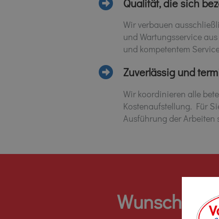
Qualität, die sich be
Wir verbauen ausschließl
und Wartungsservice aus 
und kompetentem Service 
Zuverlässig und term
Wir koordinieren alle bet
Kostenaufstellung. Für Si
Ausführung der Arbeiten 
Wunschterm